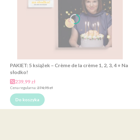
PAKIET: 5 książek – Crème de la crème 1, 2, 3, 4 + Na
słodko!
Cena promocyjna
239,99 zł
Cena regularna:
274,95 zł
Do koszyka