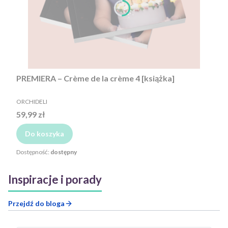
PREMIERA – Crème de la crème 4 [książka]
PRODUCENT
ORCHIDELI
Cena
59,99 zł
Do koszyka
Dostępność:
dostępny
Inspiracje i porady
Przejdź do bloga