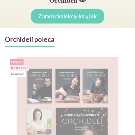
Orchideli 🍉
Zamów kolekcję książek
Orchideli poleca
Okazja
Bestseller
Nowość