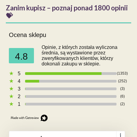
Zanim kupisz – poznaj ponad 1800 opinii
💝
Ocena sklepu
Opinie, z których została wyliczona
średnia, są wystawione przez
4.8
zweryfikowanych klientów, którzy
dokonali zakupu w sklepie.
5
(1353)
4
(252)
3
(3)
2
(6)
1
(2)