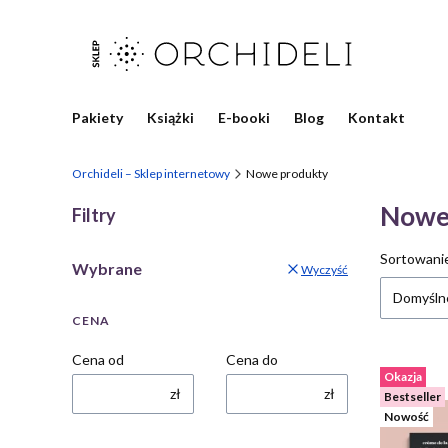
Pakiety
Książki
E-booki
Blog
Kontakt
Orchideli – Sklep internetowy
Nowe produkty
Nowe
Filtry
Lista
Sortowani
Wybrane
Wyczyść
Domyśln
CENA
Cena od
Cena do
Okazja
zł
zł
Bestseller
Nowość