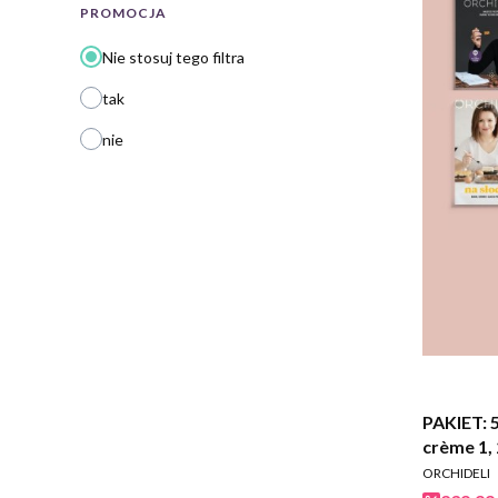
PROMOCJA
Nie stosuj tego filtra
tak
nie
PAKIET: 5
crème 1, 
PRODUCEN
ORCHIDELI