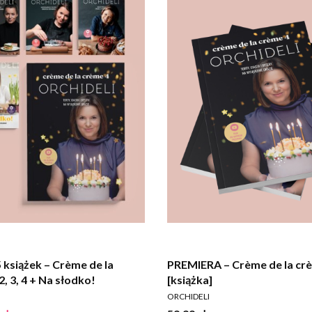
 książek – Crème de la
PREMIERA – Crème de la cr
2, 3, 4 + Na słodko!
[książka]
T
PRODUCENT
ORCHIDELI