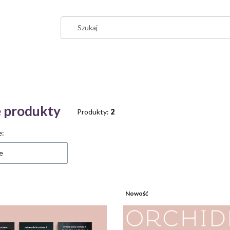
 produkty
Produkty:
2
 produktów
e:
e
Nowość